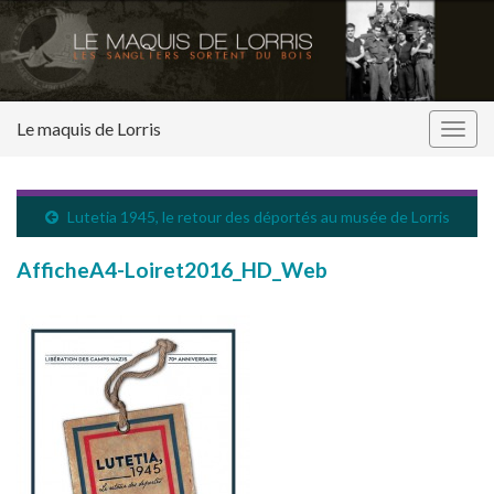
Le maquis de Lorris
Togg
navig
Lutetia 1945, le retour des déportés au musée de Lorris
AfficheA4-Loiret2016_HD_Web