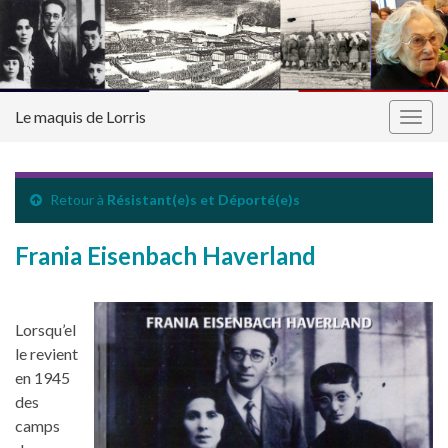
Le maquis de Lorris
Togg
navig
Retour à
Résistant(e)s et Déporté(e)s
Frania Eisenbach Haverland
Lorsqu’el
le revient
en 1945
des
camps