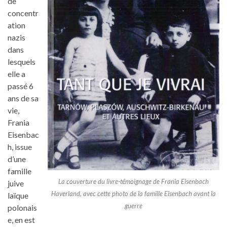
de
concentr
ation
nazis
dans
lesquels
elle a
passé 6
ans de sa
vie,
Frania
Eisenbac
h, issue
d’une
famille
La couverture du livre-témoignage de Frania Eisenbach
juive
Haverland, avec cette photo de la famille Eisenbach avant la
laïque
guerre
polonais
e, en est