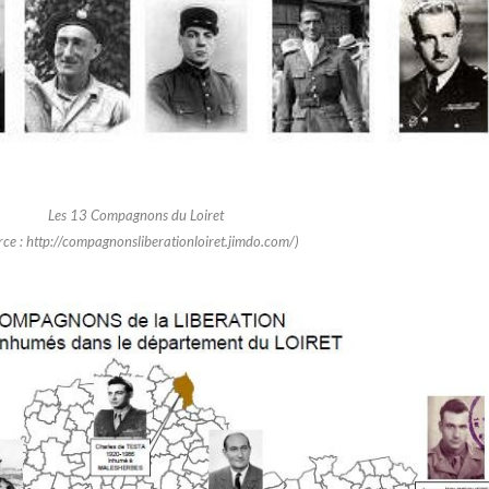
Les 13 Compagnons du Loiret
rce : http://compagnonsliberationloiret.jimdo.com/)