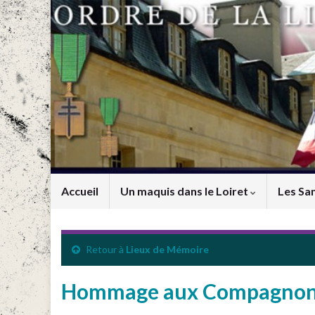
Accueil
Un maquis dans le Loiret
Les San
Retour à
Lieux de Mémoire
Hommage aux Compagnons d