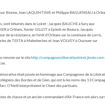
ny sur Bionne, Jean LAQUINTINIE et Philippe RAGUENEAU à Orléa
, sont inhumés dans le Loiret : Jacques BAUCHE à Sury aux
 à Orléans, Xavier GILLOT à Epieds en Beauce, Jacques
 de la résistance, en forêt d’Orléans sur la commune de Lorris,
les de TESTA à Malesherbes et Jean VOLVEY à Ouzouer sur
s renvoie sur le site
http://compagnonsliberationloiret.jimdo.com
cun.
émorative était posée en hommage aux Compagnons de la Libérat
 collégiens des Bordes et de Gien, qui ont lu les noms des 13 Comp
arc O’Neill interprétaient le Chant des partisans.
otes de chasse et un ancien commandant d’Air France ont alors survo