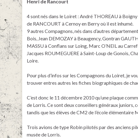
Henri de Rancourt
4 sont nés dans le Loiret : André THOREAU à Boig
de RANCOURT à Cernoy en Berry où il est inhumé.
9 autres Compagnons, nés dans d’autres départements
Bois, Jean DEMOZAY à Beaugency, Gontran GAUTHIER
MASSU à Conflans sur Loing, Marc O’NEIL au Carrefour
Jacques ROUMEGUERE à Saint-Loup de Gonois, Char
Loire.
Pour plus d’infos sur les Compagnons du Loiret, je vou
trouver entres autres les fiches biographiques de cha
C’est donc le 11 décembre 2010 qu’une plaque comm
de Lorris. Ce sont deux conseillers généraux juniors,
tandis que les élèves de CM2 de l’école élémentaire M
Trois avions de type Robin pilotés par des anciens pil
musée de Lorris.