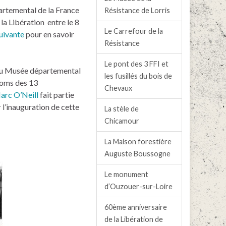
partemental de la France
Résistance de Lorris
a Libération entre le 8
Le Carrefour de la
uivante
pour en savoir
Résistance
Le pont des 3 FFI et
au Musée départemental
les fusillés du bois de
 noms des 13
Chevaux
arc O’Neill
fait partie
 l’inauguration de cette
La stèle de
Chicamour
La Maison forestière
Auguste Boussogne
Le monument
d’Ouzouer-sur-Loire
60ème anniversaire
de la Libération de