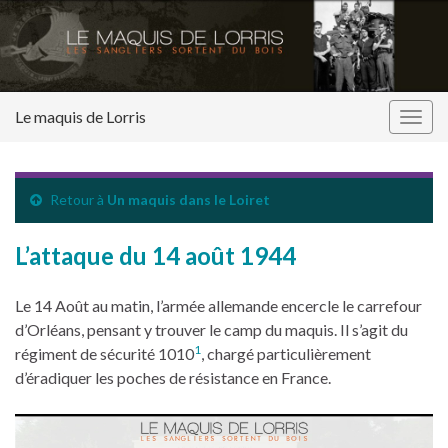
Le maquis de Lorris
Togg
navig
Retour à
Un maquis dans le Loiret
L’attaque du 14 août 1944
Le 14 Août au matin, l’armée allemande encercle le carrefour
d’Orléans, pensant y trouver le camp du maquis. Il s’agit du
1
régiment de sécurité 1010
, chargé particulièrement
d’éradiquer les poches de résistance en France.