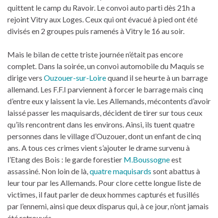
quittent le camp du Ravoir. Le convoi auto parti dès 21h a
rejoint Vitry aux Loges. Ceux qui ont évacué à pied ont été
divisés en 2 groupes puis ramenés à Vitry le 16 au soir.
Mais le bilan de cette triste journée n’était pas encore
complet. Dans la soirée, un convoi automobile du Maquis se
dirige vers
Ouzouer-sur-Loire
quand il se heurte à un barrage
allemand. Les F.F.I parviennent à forcer le barrage mais cinq
d’entre eux y laissent la vie. Les Allemands, mécontents d’avoir
laissé passer les maquisards, décident de tirer sur tous ceux
qu’ils rencontrent dans les environs. Ainsi, ils tuent quatre
personnes dans le village d’Ouzouer, dont un enfant de cinq
ans. A tous ces crimes vient s’ajouter le drame survenu à
l’Etang des Bois : le garde forestier
M.Boussogne
est
assassiné. Non loin de là,
quatre maquisards
sont abattus à
leur tour par les Allemands. Pour clore cette longue liste de
victimes, il faut parler de deux hommes capturés et fusillés
par l’ennemi, ainsi que deux disparus qui, à ce jour, n’ont jamais
été retrouvés.