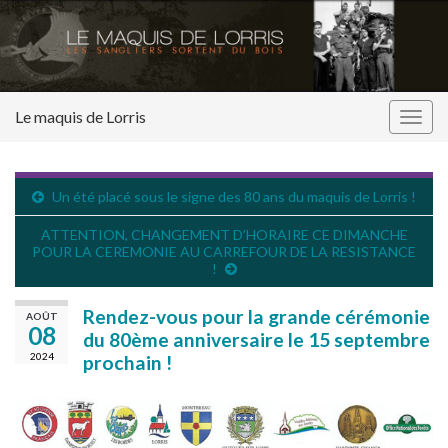
Le maquis de Lorris
Togg
navig
Un été placé sous le signe des 80 ans du maquis de Lorris !
ATTENTION, CHANGEMENT D’HORAIRE CE DIMANCHE
POUR LA CEREMONIE AU CARREFOUR DE LA RESISTANCE
!
Rendez-vous pour la grande cérémonie
AOÛT
08
du 80ème anniversaire le 15 septembre
2024
prochain !