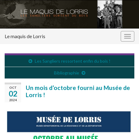
Le maquis de Lorris
Togg
navig
Les Sangliers ressortent enfin du bois !
Bibliographie
Un mois d’octobre fourni au Musée de
OCT
02
Lorris !
2024