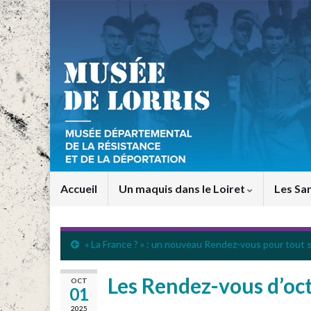
Accueil
Un maquis dans le Loiret
Les San
« La France ? » : un nouveau Rendez-vous pour tout sa
Les Rendez-vous d’oc
OCT
01
2025