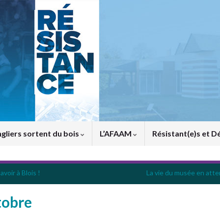
gliers sortent du bois
L’AFAAM
Résistant(e)s et D
voir à Blois !
La vie du musée en atte
tobre