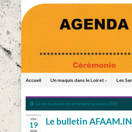
Accueil
Un maquis dans le Loiret
Les San
La vie du musée en attendant la saison 2026
Le bulletin AFAAM.IN
FÉV
19
2026