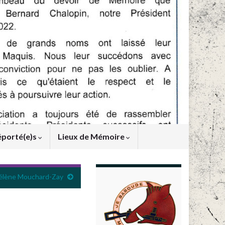
éporté(e)s
Lieux de Mémoire
élène Mouchard-Zay