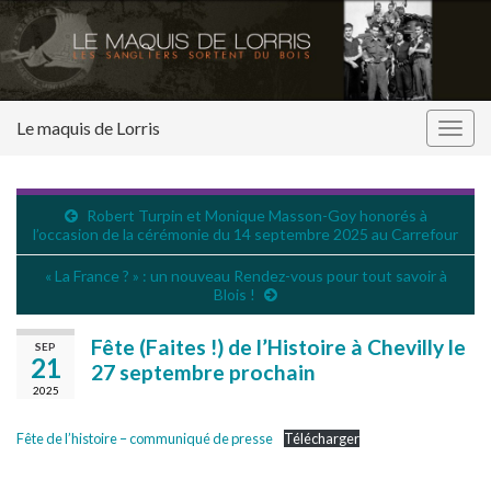
Le maquis de Lorris
Togg
navig
Robert Turpin et Monique Masson-Goy honorés à
l’occasion de la cérémonie du 14 septembre 2025 au Carrefour
« La France ? » : un nouveau Rendez-vous pour tout savoir à
Blois !
Fête (Faites !) de l’Histoire à Chevilly le
SEP
21
27 septembre prochain
2025
Fête de l’histoire – communiqué de presse
Télécharger